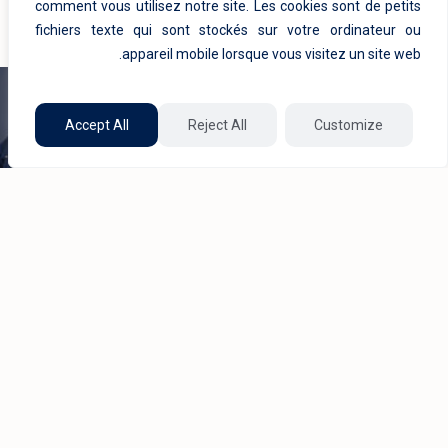
comment vous utilisez notre site. Les cookies sont de petits
منتجات ذات صلة
1/8
fichiers texte qui sont stockés sur votre ordinateur ou
appareil mobile lorsque vous visitez un site web.
Accept All
Reject All
Customize
Automate
Microsoft Project for the
Web