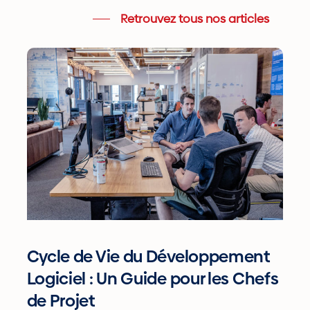
Retrouvez tous nos articles
Cycle
de
Vie
du
Développement
Logiciel
:
Un
Guide
pour
Cycle de Vie du Développement
les
Logiciel : Un Guide pour les Chefs
Chefs
de Projet
de