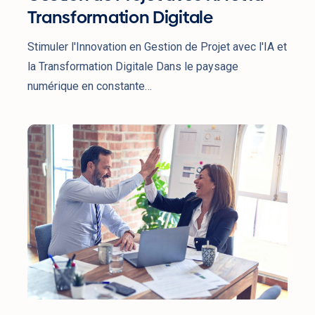
Transformation Digitale
Stimuler l'Innovation en Gestion de Projet avec l'IA et
la Transformation Digitale Dans le paysage
numérique en constante…
Améliorer
le
Bien-
Être
dans
les
Environnements
de
Projet