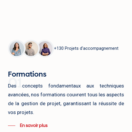
ofessional (PMP)
Profess
ate : 23 Juin 2025
Date : 1
urée : 5 jours cours
Durée : 
ursus : 8 Atelier de coaching + Plusieurs
Cursus :
mens blancs.
examens bl
Pré-inscription
+130 Projets d'accompagnement
Formations
01
Des concepts fondamentaux aux techniques
avancées, nos formations couvrent tous les aspects
de la gestion de projet, garantissant la réussite de
vos projets.
En savoir plus