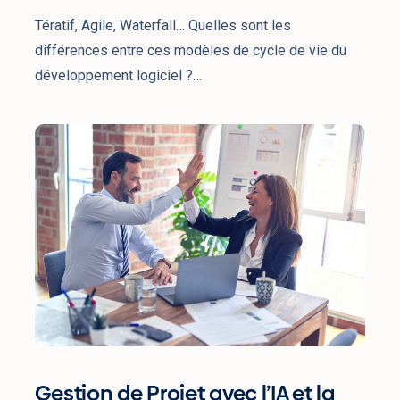
Projet
Tératif, Agile, Waterfall… Quelles sont les
différences entre ces modèles de cycle de vie du
développement logiciel ?…
Gestion
de
Projet
avec
l’IA
et
la
Transformation
Digitale
Gestion de Projet avec l’IA et la