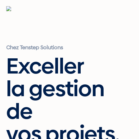
Skip
to
main
content
Chez Tenstep Solutions
Exceller
la gestion
de
vos projets.