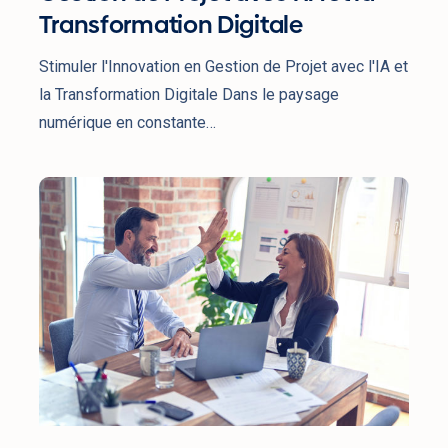
Transformation Digitale
Stimuler l'Innovation en Gestion de Projet avec l'IA et
la Transformation Digitale Dans le paysage
numérique en constante…
Améliorer
le
Bien-
Être
dans
les
Environnements
de
Projet