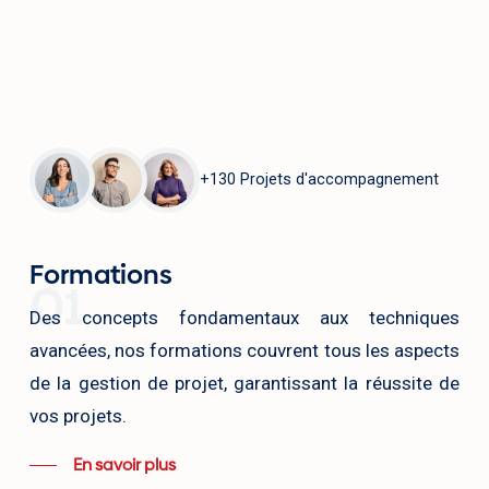
ofessional (PMP)
Profes
Date : 23 Juin 2025
Date : 1
Durée : 5 jours cours
Durée : 
Cursus : 8 Atelier de coaching + Plusieurs
Cursus 
mens blancs.
examens bl
Pré-inscription
+130 Projets d'accompagnement
Formations
01
Des concepts fondamentaux aux techniques
avancées, nos formations couvrent tous les aspects
de la gestion de projet, garantissant la réussite de
vos projets.
En savoir plus