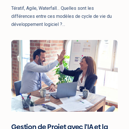
Projet
Tératif, Agile, Waterfall… Quelles sont les
différences entre ces modèles de cycle de vie du
développement logiciel ?…
Gestion
de
Projet
avec
l’IA
et
la
Transformation
Digitale
Gestion de Projet avec l’IA et la