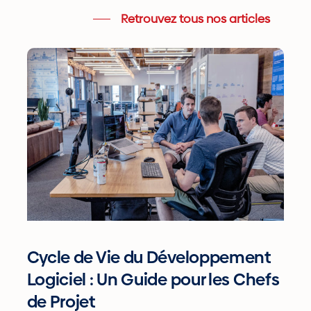
Retrouvez tous nos articles
Cycle
de
Vie
du
Développement
Logiciel
:
Un
Guide
pour
Cycle de Vie du Développement
les
Logiciel : Un Guide pour les Chefs
Chefs
de Projet
de