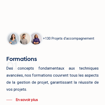
ofessional (PMP)
Profes
ate : 23 Juin 2025
Date : 1
urée : 5 jours cours
Durée : 
ursus : 8 Atelier de coaching + Plusieurs
Cursus :
mens blancs.
examens bl
Pré-inscription
+130 Projets d'accompagnement
Formations
01
Des concepts fondamentaux aux techniques
avancées, nos formations couvrent tous les aspects
de la gestion de projet, garantissant la réussite de
vos projets.
En savoir plus