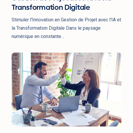
Transformation Digitale
Stimuler l'Innovation en Gestion de Projet avec l'IA et
la Transformation Digitale Dans le paysage
numérique en constante…
Améliorer
le
Bien-
Être
dans
les
Environnements
de
Projet