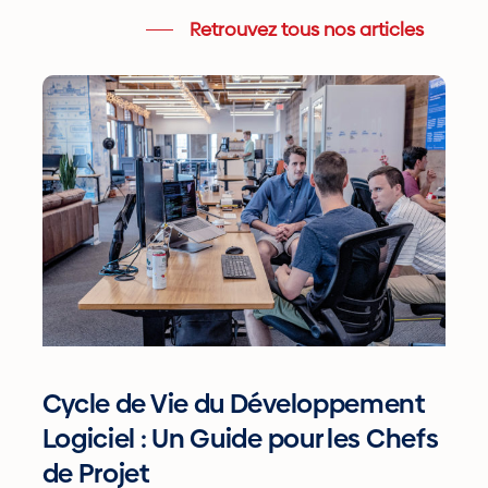
Retrouvez tous nos articles
Cycle
de
Vie
du
Développement
Logiciel
:
Un
Guide
pour
Cycle de Vie du Développement
les
Logiciel : Un Guide pour les Chefs
Chefs
de Projet
de