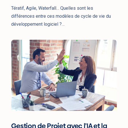
Projet
Tératif, Agile, Waterfall… Quelles sont les
différences entre ces modèles de cycle de vie du
développement logiciel ?…
Gestion
de
Projet
avec
l’IA
et
la
Transformation
Digitale
Gestion de Projet avec l’IA et la